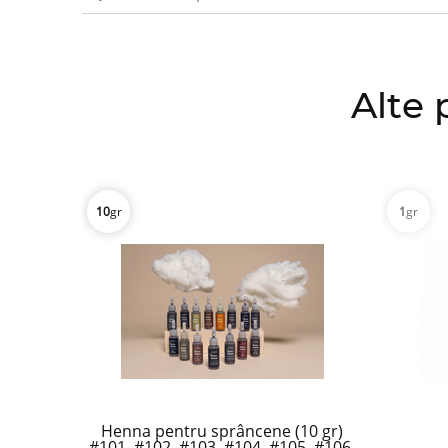
Alte 
10
gr
1
gr
Henna pentru sprâncene (10 gr)
#101, #102, #103, #104, #105, #106,