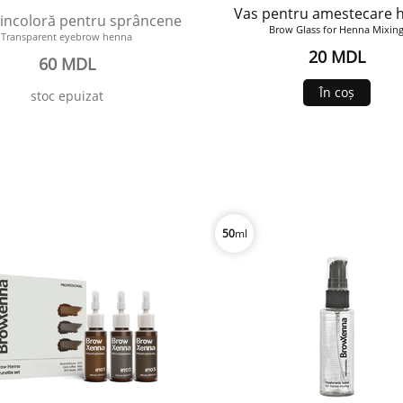
Vas pentru amestecare 
incoloră pentru sprâncene
Brow Glass for Henna Mixin
Transparent eyebrow henna
20 MDL
60 MDL
În coș
stoc epuizat
50
ml