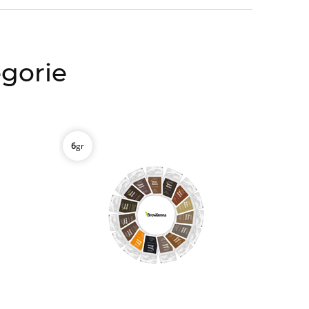
egorie
6
gr