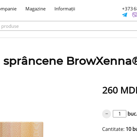
ompanie
Magazine
Informații
+373 6
u sprâncene BrowXenna®
260
MD
buc
Cantitate:
10 b