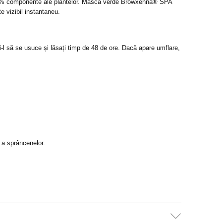
90% componente ale plantelor. Masca verde Browxenna® SPA
te vizibil instantaneu.
ați-l să se usuce și lăsați timp de 48 de ore. Dacă apare umflare,
 a sprâncenelor.