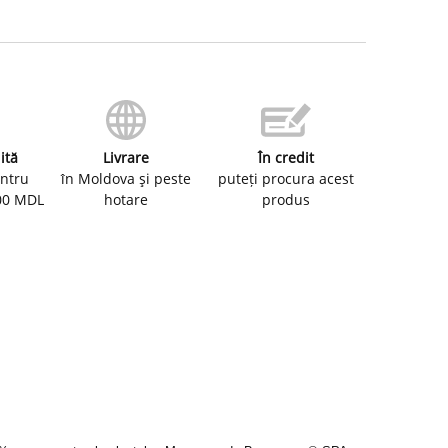
ită
Livrare
În credit
entru
în Moldova şi peste
puteți procura acest
00 MDL
hotare
produs