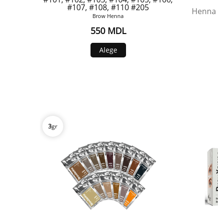
#107, #108, #110 #205
Henna 
Brow Henna
550 MDL
Alege
3
gr