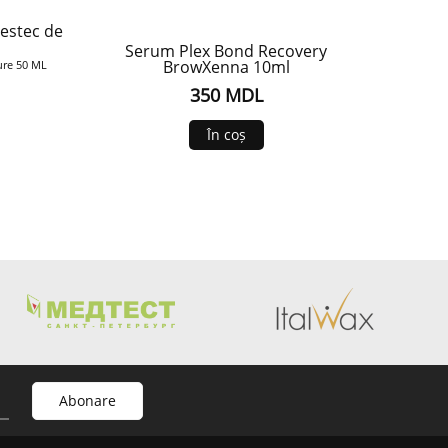
estec de
Serum Plex Bond Recovery
BrowXenna 10ml
ure 50 ML
350 MDL
În coș