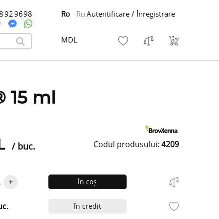
8 92 96 98
Ro
Ru
Autentificare / Înregistrare
MDL
 15 ml
L
Codul produsului:
4209
/ buc.
.
În coș
uc.
În credit