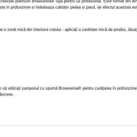
colecției premium Browxenna® Spa pentru uz profesional. Este format din 
este in profunzime si hidrateaza calitativ pielea si parul, iar efectul acestuia es
 pe o zonă mică din interiorul cotului - aplicați o cantitate mică de produs, lăs
m să utilizați șamponul cu spumă Browxenna® pentru curățarea în profunzime
râncene.