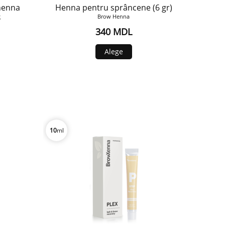
henna
Henna pentru sprâncene (6 gr)
g
Brow Henna
340 MDL
Alege
10
ml