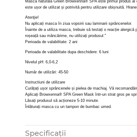
Mască naturală Green Browxenna® SPA este primul produs al 
este ușor de utilizat și potrivită pentru utilizare obișnuită. Hran
Atenţie!
Nu aplicați masca în ziua vopsirii sau laminarii sprâncenelor.
Înainte de a utiliza masca, trebuie să testați o reacție alergică
roșeață sau mâncărime, nu utilizați produsul."
Perioada de valabilitate: 2 ani
Perioada de valabilitate dupa deschidere: 6 luni
Nivelul pH: 6,0-6,2
Număr de utilizări: 45-50
Instructiuni de utilizare
Curățați ușor sprâncenele și pielea de machiaj. Vă recomandă
Aplicați Browxenna® SPA Green Mask într-un strat gros pe sp
Lăsați produsul să acționeze 5-10 minute.
Înlăturați masca cu un tampon de bumbac umed.
Specificații