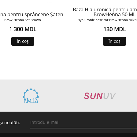
Bază Hialuronică pentru am
na pentru sprâncene Șaten
BrowHenna 50 ML
Brow Henna Set Brown
Hyaluronic base for BrowHenna mixt
1 300 MDL
130 MDL
În coș
În coș
și noutăți: