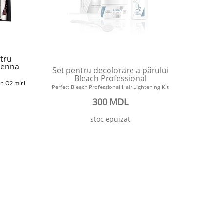
ntru
Xenna
Set pentru decolorare a părului
Bleach Professional
en O2 mini
Perfect Bleach Professional Hair Lightening Kit
300 MDL
stoc epuizat