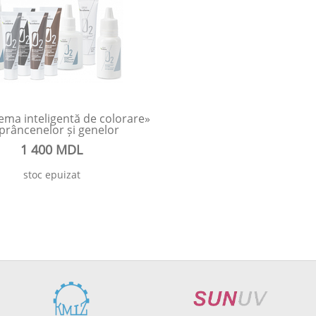
tema inteligentă de colorare»
sprâncenelor și genelor
1 400 MDL
stoc epuizat