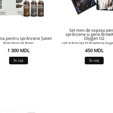
Set mini de vopsea pe
sprâncene și gene Brow
na pentru sprâncene Șaten
Oxygen O2
Brow Henna Set Brown
Lash & Brow Dye Kit BrowXenna Oxyg
1 300 MDL
450 MDL
În coș
În coș