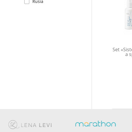
Rusia
Set «Sis
a 