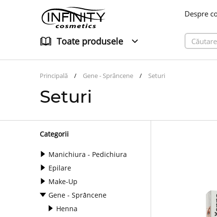
Despre c
Toate produsele
Principală
Gene - Sprâncene
Seturi
Seturi
Categorii
Manichiura - Pedichiura
Epilare
Make-Up
Gene - Sprâncene
Henna