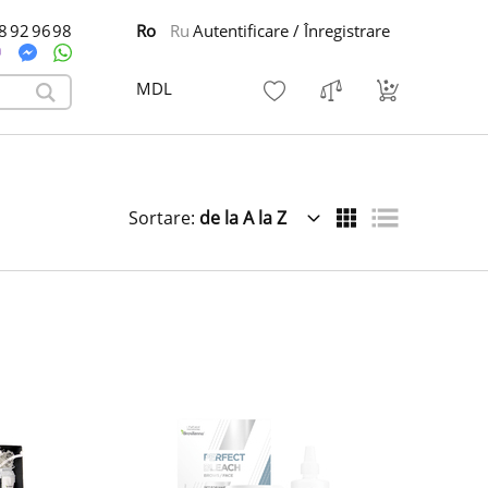
8 92 96 98
Ro
Ru
Autentificare / Înregistrare
MDL
Sortare:
de la A la Z