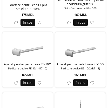
Set pile de schimb pentru pila de
pedichiură gritt 180
Foarfece pentru copii + pila
Set of removable files 180
Staleks SBC-10/6
175 MDL
160 MDL
În coș
În coș
Aparat pentru pedichiură RE-10/1
Aparat pentru pedichiură RE-10/2
Pedicure device RE-10/1 (R7-10)
Pedicure device RE-10/2 (R7-11)
165 MDL
165 MDL
În coș
În coș