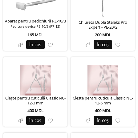
Aparat pentru pedichiură RE-10/3
Chiureta Dubla Staleks Pro
Pedicure device RE-10/3 (R7-12)
Expert - PE-20/2
165 MDL
200 MDL
În coș
În coș
Clește pentru cuticulă Classic NC-
Clește pentru cuticulă Classic NC-
12-3 mm
12-5 mm
400 MDL
400 MDL
În coș
În coș