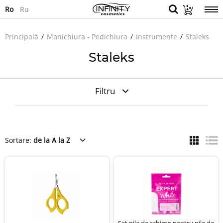
Ro
Ru
Principală
Manichiura - Pedichiura
Instrumente
Staleks
Staleks
Filtru
Sortare:
de la A la Z