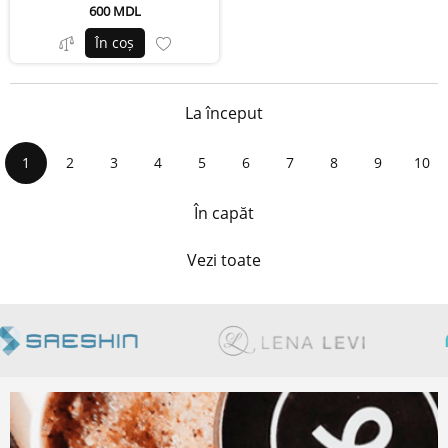
600 MDL
În coș
La început
1
2
3
4
5
6
7
8
9
10
În capăt
Vezi toate