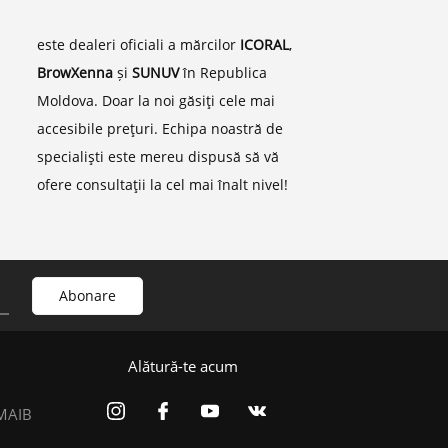
este dealeri oficiali a mărcilor
ICORAL
,
BrowXenna
și
SUNUV
în Republica
Moldova. Doar la noi găsiţi cele mai
accesibile preţuri. Echipa noastră de
specialişti este mereu dispusă să vă
ofere consultaţii la cel mai înalt nivel!
Alătură-te acum
 MAIB