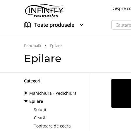
Despre c
Toate produsele
Principală
Epilare
Epilare
Categorii
Manichiura - Pedichiura
Epilare
Soluții
Ceară
Topitoare de ceară