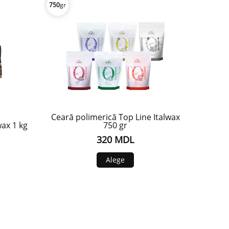
750
gr
Ceară polimerică Top Line Italwax
wax 1 kg
750 gr
320 MDL
Alege