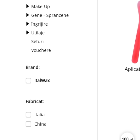
Make-Up
Gene - Sprâncene
Îngrijire
Utilaje
Seturi
Vouchere
Brand:
Aplica
ItalWax
Fabricat:
Italia
China
100
ml