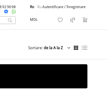
8 92 96 98
Ro
Ru
Autentificare / Înregistrare
MDL
Sortare:
de la A la Z