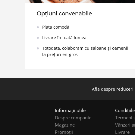
Opțiuni convenabile
Plata comodă
Livrare în toată lumea
Totodată, colaborăm cu saloane și oamenii
la prețuri en-gros
Află despre reduceri 
Informații utile
Condițiil
Despre companie
Termeni ș
Magazine
Vânzari a
Promoții
Livrare