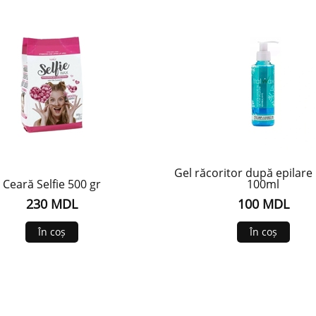
Gel răcoritor după epilare 
Ceară Selfie 500 gr
100ml
230 MDL
100 MDL
În coș
În coș