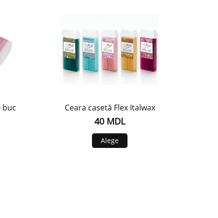
0 buc
Ceara casetă Flex Italwax
40 MDL
Alege