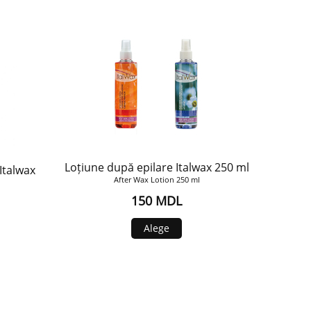
Loțiune după epilare Italwax 250 ml
Italwax
After Wax Lotion 250 ml
150 MDL
Alege