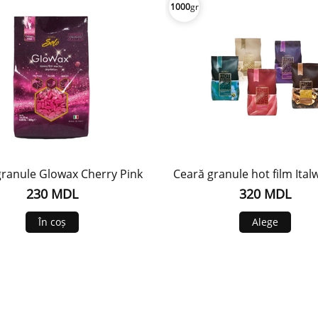
1000
gr
granule Glowax Cherry Pink
Ceară granule hot film Ital
230 MDL
320 MDL
În coș
Alege