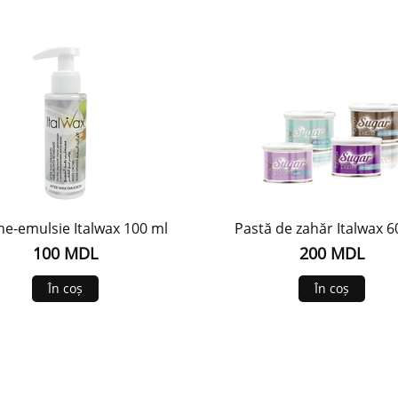
ne-emulsie Italwax 100 ml
Pastă de zahăr Italwax 6
100 MDL
200 MDL
În coș
În coș