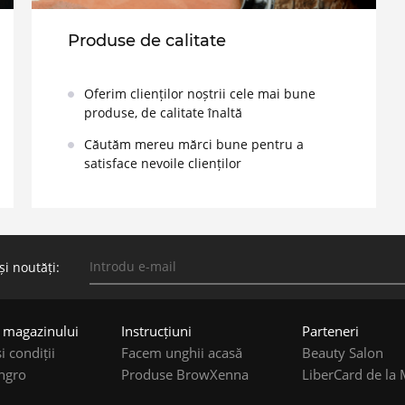
Produse de calitate
Oferim clienților noștrii cele mai bune
produse, de calitate înaltă
Căutăm mereu mărci bune pentru a
satisface nevoile clienților
și noutăți:
e magazinului
Instruсțiuni
Parteneri
i condiții
Facem unghii acasă
Beauty Salon
ngro
Produse BrowXenna
LiberCard de la