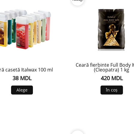
Ceară fierbinte Full Body 
ră casetă Italwax 100 ml
(Cleopatra) 1 kg
38 MDL
420 MDL
Alege
În coș