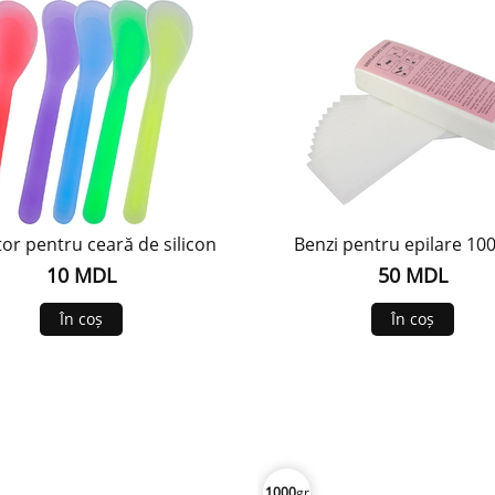
tor pentru ceară de silicon
Benzi pentru epilare 10
10 MDL
50 MDL
În coș
În coș
1000
gr