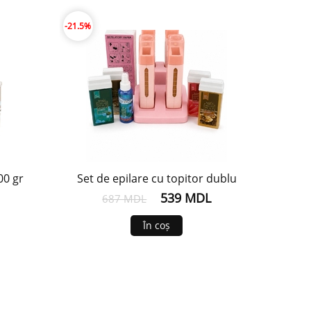
-21.5%
00 gr
Set de epilare cu topitor dublu
539 MDL
687 MDL
În coș