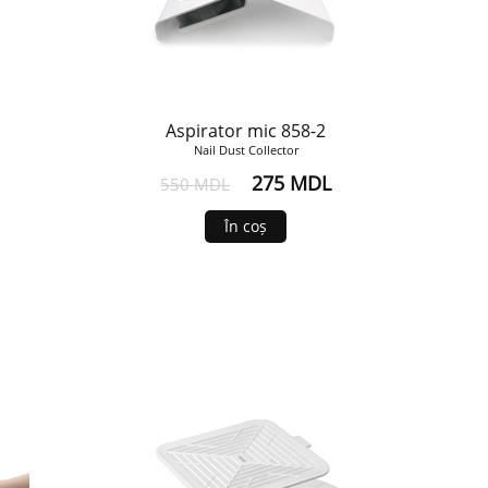
Aspirator mic 858-2
Nail Dust Collector
275 MDL
550 MDL
În coș