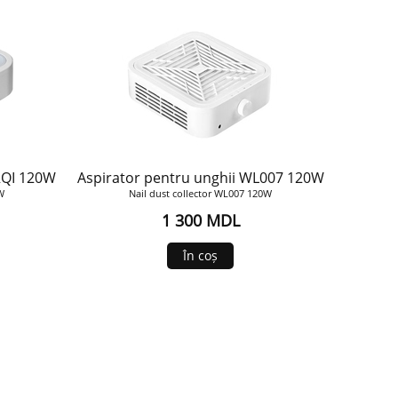
RQI 120W
Aspirator pentru unghii WL007 120W
0W
Nail dust collector WL007 120W
1 300 MDL
În coș