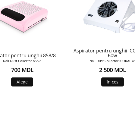
Aspirator pentru unghii IC
ator pentru unghii 858/8
60w
Nail Dust Collector 858/8
Nail Dust Collector ICORAL X
700 MDL
2 500 MDL
Alege
În coș