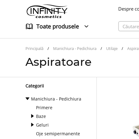
Despre c
Toate produsele
Principală
Manichiura - Pedichiura
Utilaje
Aspira
Aspiratoare
Categorii
Manichiura - Pedichiura
Primere
Baze
Geluri
Oje semipermanente