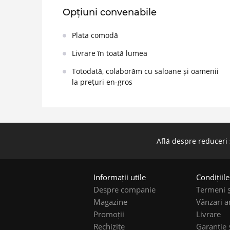
Opțiuni convenabile
Plata comodă
Livrare în toată lumea
Totodată, colaborăm cu saloane și oamenii
la prețuri en-gros
Află despre reduceri 
Informații utile
Condițiil
Despre companie
Termeni ș
Magazine
Vânzari a
Promoții
Livrare
Rechizite
Garanție ș