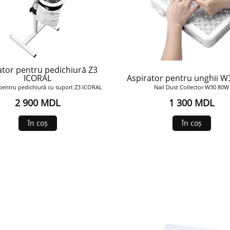
ator pentru pedichiură Z3
ICORAL
Aspirator pentru unghii 
 pentru pedichiură cu suport Z3 ICORAL
Nail Dust Collector W30 80W
2 900 MDL
1 300 MDL
În coș
În coș