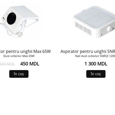
tor pentru unghii Max 65W
Aspirator pentru unghii SN
Dust collector Max 65W
Nail dust collector SNRQI 12
450 MDL
1 300 MDL
900 MDL
În coș
În coș