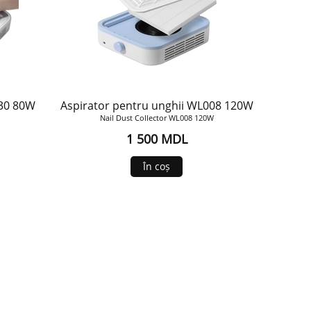
W30 80W
Aspirator pentru unghii WL008 120W
Nail Dust Collector WL008 120W
1 500 MDL
În coș