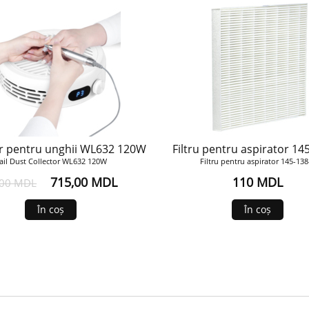
r pentru unghii WL632 120W
Filtru pentru aspirator 14
ail Dust Collector WL632 120W
Filtru pentru aspirator 145-138
715,00 MDL
110 MDL
300 MDL
În coș
În coș