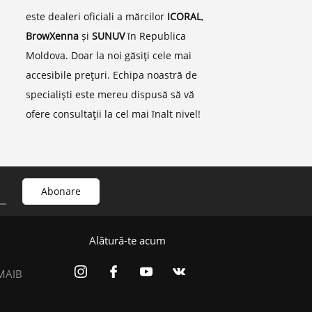
este dealeri oficiali a mărcilor
ICORAL
,
BrowXenna
și
SUNUV
în Republica
Moldova. Doar la noi găsiţi cele mai
accesibile preţuri. Echipa noastră de
specialişti este mereu dispusă să vă
ofere consultaţii la cel mai înalt nivel!
Alătură-te acum
 MAIB