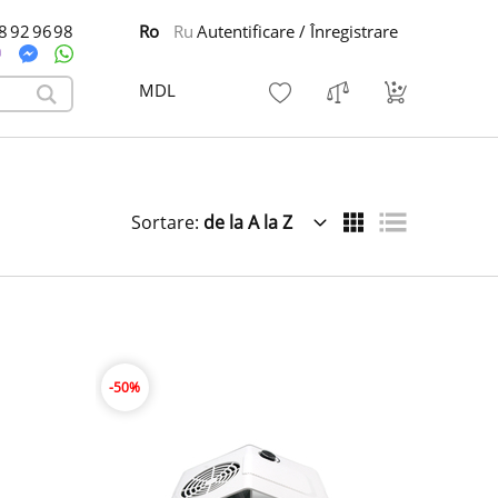
8 92 96 98
Ro
Ru
Autentificare / Înregistrare
MDL
Sortare:
de la A la Z
-50%