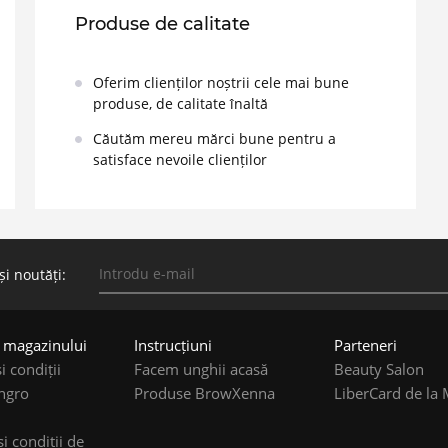
Produse de calitate
Oferim clienților noștrii cele mai bune
produse, de calitate înaltă
Căutăm mereu mărci bune pentru a
satisface nevoile clienților
și noutăți:
e magazinului
Instruсțiuni
Parteneri
i condiții
Facem unghii acasă
Beauty Salon
ngro
Produse BrowXenna
LiberCard de la
i condiții de