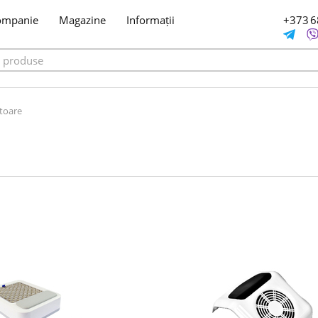
ompanie
Magazine
Informații
+373 6
toare