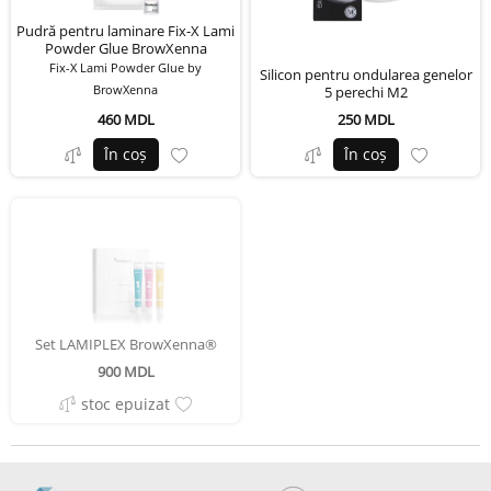
Pudră pentru laminare Fix-X Lami
Powder Glue BrowXenna
Fix-X Lami Powder Glue by
Silicon pentru ondularea genelor
BrowXenna
5 perechi M2
460 MDL
250 MDL
În coș
În coș
Set LAMIPLEX BrowXenna®
900 MDL
stoc epuizat