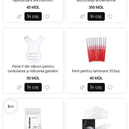
Aplicatoare Microbrush
MonoStep BrowXenna
45 MDL
350 MDL
În coș
În coș
Perie Y din silicon pentru
ondularea și ridicarea genelor
Perii pentru laminare 10 buc
50 MDL
45 MDL
În coș
În coș
3
ml