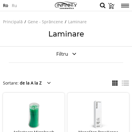
Ro
Ru
Principală
Gene - Sprâncene
Laminare
Laminare
Filtru
Sortare:
de la A la Z