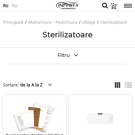
Ro
Ru
Principală
Manichiura - Pedichiura
Utilaje
Sterilizatoare
Sterilizatoare
Filtru
Sortare:
de la A la Z