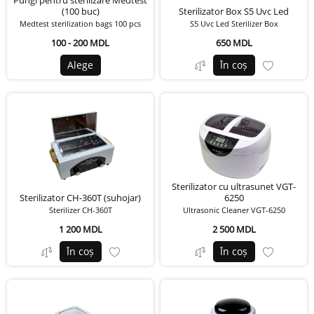
Pungi pentru sterilizare Medtest
(100 buc)
Sterilizator Box S5 Uvc Led
Medtest sterilization bags 100 pcs
S5 Uvc Led Sterilizer Box
100 - 200 MDL
650 MDL
Alege
În coș
Sterilizator cu ultrasunet VGT-
Sterilizator CH-360T (suhojar)
6250
Sterilizer CH-360T
Ultrasonic Cleaner VGT-6250
1 200 MDL
2 500 MDL
În coș
În coș