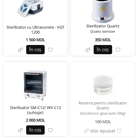
Sterilizator Quartz
Sterilizator cu Ultrasunete - VGT
Quartz sterilizer
1200
1 500 MDL
350 MDL
În coș
În coș
Rezerva pentru sterilizator
Sterilizator SM-C12/ WX-C12
Quartz
(suhojar)
Disinfection glass balls 500gr
2 000 MDL
100 MDL
În coș
stoc epuizat