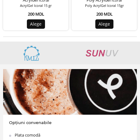
AcrylGel Icoral
Poly AcrylGel Icoral
AcrylGel Icoral 15 gr
Poly AcrylGel Icoral 15gr
200 MDL
200 MDL
Alege
Alege
Opțiuni convenabile
Plata comodă