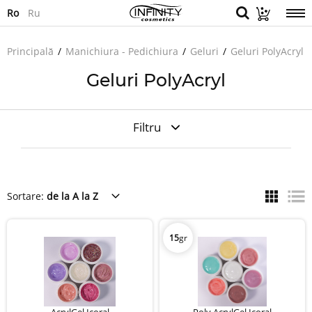
Ro
Ru
Principală
Manichiura - Pedichiura
Geluri
Geluri PolyAcryl
Geluri PolyAcryl
Filtru
Sortare:
de la A la Z
15
gr