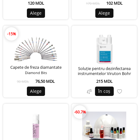
120 MDL
102 MDL
170 MDL
Alege
Alege
-15%
Capete de freza diamantate
Soluție pentru dezinfectarea
Diamond Bits
instrumentelor Viruton Bohr
76,50 MDL
215 MDL
90 MDL
Alege
În coș
-60.7%