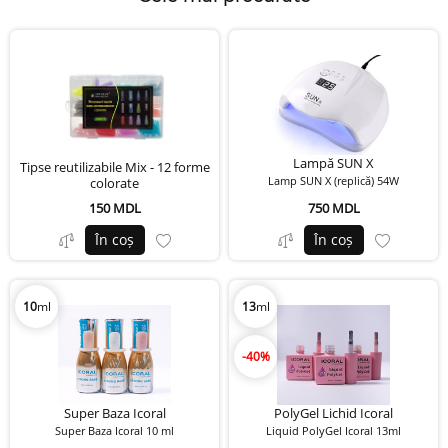
Lampă SUN X
Tipse reutilizabile Mix - 12 forme
Lamp SUN X (replică) 54W
colorate
150 MDL
750 MDL
În coș
În coș
10
ml
13
ml
-40%
Super Baza Icoral
PolyGel Lichid Icoral
Super Baza Icoral 10 ml
Liquid PolyGel Icoral 13ml