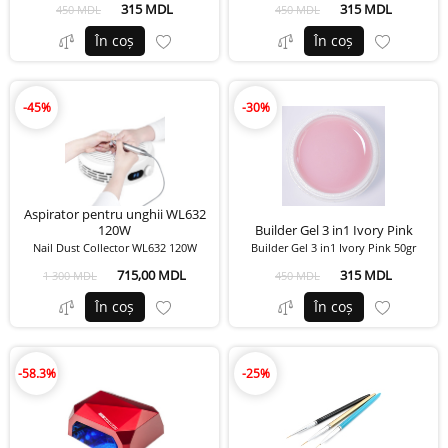
315 MDL
315 MDL
450 MDL
450 MDL
În coș
În coș
-45%
-30%
Aspirator pentru unghii WL632
120W
Builder Gel 3 in1 Ivory Pink
Nail Dust Collector WL632 120W
Builder Gel 3 in1 Ivory Pink 50gr
715,00 MDL
315 MDL
1 300 MDL
450 MDL
În coș
În coș
-58.3%
-25%