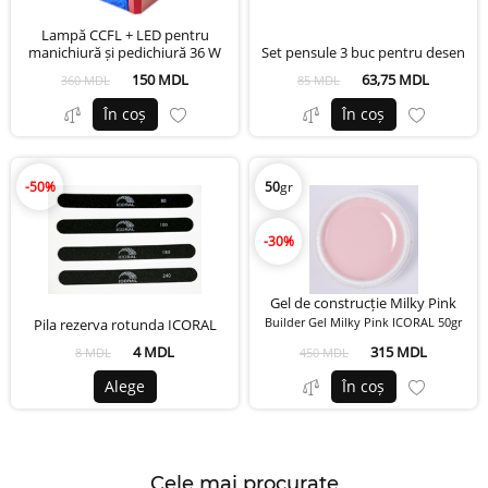
Lampă CCFL + LED pentru
manichiură și pedichiură 36 W
Set pensule 3 buc pentru desen
150 MDL
63,75 MDL
360 MDL
85 MDL
În coș
În coș
-50%
50
gr
-30%
Gel de construcție Milky Pink
Builder Gel Milky Pink ICORAL 50gr
Pila rezerva rotunda ICORAL
4 MDL
315 MDL
8 MDL
450 MDL
Alege
În coș
Cele mai procurate