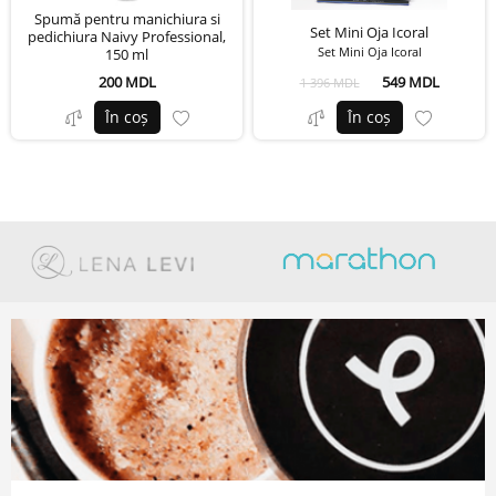
Spumă pentru manichiura si
Set Mini Oja Icoral
pedichiura Naivy Professional,
Set Mini Oja Icoral
150 ml
200 MDL
549 MDL
1 396 MDL
În coș
În coș