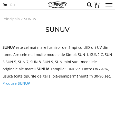
Ro
Ru
Principală
SUNUV
SUNUV
SUNUV
este cel mai mare furnizor de lămpi cu LED-uri UV din
lume. Are cele mai multe modele de lămpi: SUN 1, SUN2 C, SUN
3 SUN 5, SUN 7, SUN 8, SUN 9, SUN mini sunt modelele
originale ale mărcii
SUNUV
. Lămpile SUNUV au între 6w - 48w,
usucă toate tipurile de gel și ojă-semipermănentă în 30-90 sec.
Produse
SUNUV