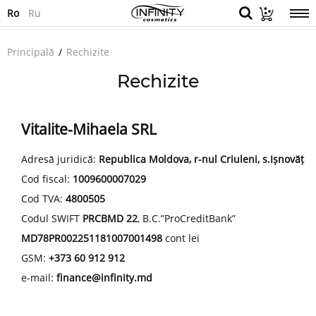
Ro
Ru
Principală
Rechizite
Rechizite
Vitalite-Mihaela SRL
Adresă juridică:
Republica Moldova, r-nul Criuleni, s.Ișnovăț
Cod fiscal:
1009600007029
Cod TVA:
4800505
Codul SWIFT
PRCBMD 22
, B.C.”ProCreditBank”
MD78PR002251181007001498
cont lei
GSM:
+373 60 912 912
e-mail:
finance@infinity.md