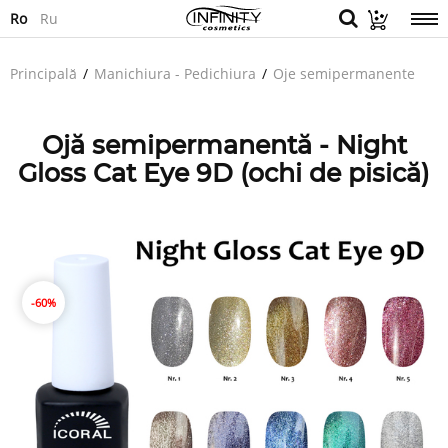
Ro
Ru
Principală
Manichiura - Pedichiura
Oje semipermanente
Ojă semipermanentă - Night
Gloss Cat Eye 9D (ochi de pisică)
-60%