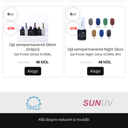
8
ml
8
ml
-60%
-60%
Ojă semipermanentă Glitter
(Sclipici)
Ojă semipermanentă Night Gloss
Gel Polish Glitter ICORAL
Gel Polish Night Gloss ICORAL 8ml
48 MDL
48 MDL
120 MDL
120 MDL
Alege
Alege
Află despre reduceri și noutăți: