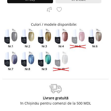
Culori / modele disponibile:
Nr.1
Nr.2
Nr.3
Nr.4
Nr.5
Nr.6
Nr.7
Nr.8
Nr.9
Nr.10
Livrare gratuită
în Chișinău pentru comenzi de la 500 MDL