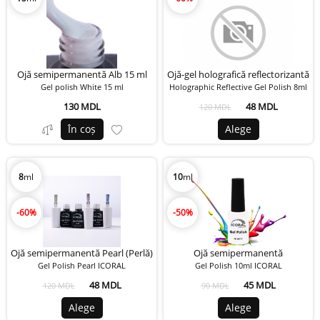
Ojă semipermanentă Alb 15 ml
Ojă-gel holografică reflectorizantă
Gel polish White 15 ml
Holographic Reflective Gel Polish 8ml
130 MDL
48 MDL
120 MDL
În coș
Alege
8
ml
10
ml
-60%
-50%
Ojă semipermanentă Pearl (Perlă)
Ojă semipermanentă
Gel Polish Pearl ICORAL
Gel Polish 10ml ICORAL
48 MDL
45 MDL
120 MDL
90 MDL
Alege
Alege