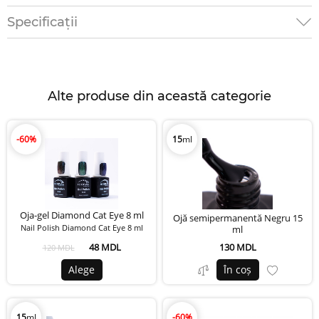
Specificații
Alte produse din această categorie
-60%
15
ml
Oja-gel Diamond Cat Eye 8 ml
Ojă semipermanentă Negru 15
Nail Polish Diamond Cat Eye 8 ml
ml
48 MDL
130 MDL
120 MDL
Alege
În coș
15
ml
-60%