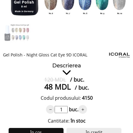
Gel Polish - Night Gloss Cat Eye 9D ICORAL
Descrierea
120
MDL
/ buc.
48
MDL
/ buc.
Codul produsului:
4150
buc.
Cantitate:
în stoc
În coș
În credit