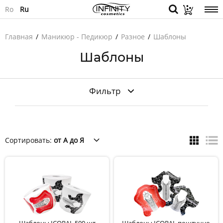
Ro
Ru
Главная
Маникюр - Педикюр
Разное
Шаблоны
Шаблоны
Фильтр
Сортировать:
от А до Я