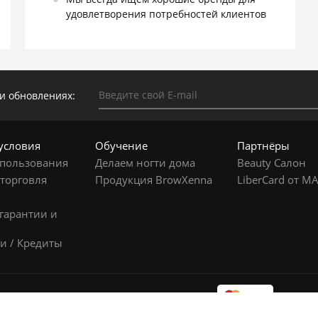
удовлетворения потребностей клиентов
и обновлениях:
условия
Обучение
Партнёры
 пользования
Делаем ногти дома
Beauty Салон
 торговля
Продукция BrowXenna
LiberCard от MA
а
гарантии и
а
и / Кредиты