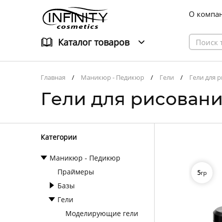
О компа
Каталог товаров
Главная
Маникюр - Педикюр
Гели
Гели для 
Гели для рисован
Категории
Маникюр - Педикюр
Праймеры
5
гр
Базы
Гели
Моделирующие гели