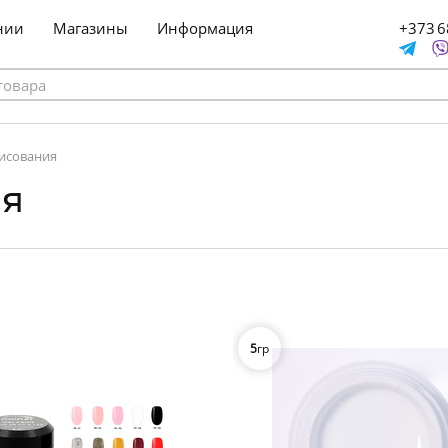
нии
Магазины
Информация
+373 6
рисования
ия
5
гр